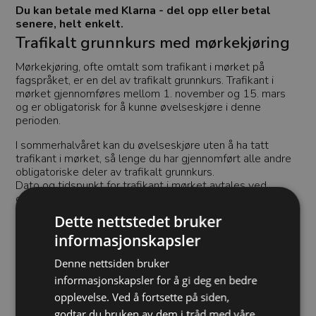
Du kan betale med Klarna - del opp eller betal
senere, helt enkelt.
Trafikalt grunnkurs med mørkekjøring
Mørkekjøring, ofte omtalt som trafikant i mørket på
fagspråket, er en del av trafikalt grunnkurs. Trafikant i
mørket gjennomføres mellom 1. november og 15. mars
og er obligatorisk for å kunne øvelseskjøre i denne
perioden.
I sommerhalvåret kan du øvelseskjøre uten å ha tatt
trafikant i mørket, så lenge du har gjennomført alle andre
obligatoriske deler av trafikalt grunnkurs.
Dato og tidspunkt for trafikant i mørket avtales ved
oppstart.
Dette nettstedet bruker
Hva lærer du på trafikalt grunnkurs?
Gjennom trafikalt grunnkurs får du nødvendig kunnskap
informasjonskapsler
om blant annet:
Denne nettsiden bruker
Trafikkregler og sikkerhet
informasjonskapsler for å gi deg en bedre
Ansvar og risikovurdering
opplevelse. Ved å fortsette på siden,
Hvordan vi samarbeider i trafikken
godtar du bruken av dem i tråd med våre