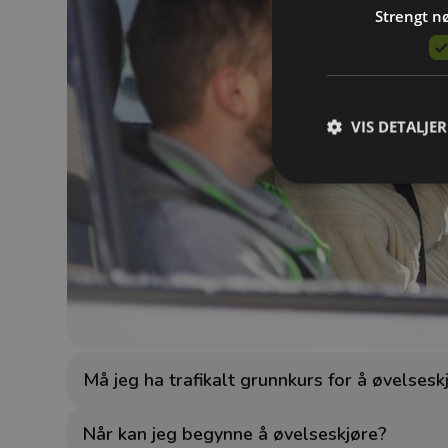
Strengt n
VIS DETALJER
Strengt nødvendige c
Nettsiden vil ikke fun
Navn
refreshToken
Må jeg ha trafikalt grunnkurs for å øvelsesk
selectedOfficeId
Når kan jeg begynne å øvelseskjøre?