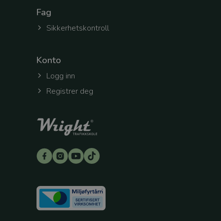
Navn
Forsørge
Fag
Navn
/
Domen
_ga
Sikkerhetskontroll
_gcl_au
Google
LLC
.wright.n
Konto
_fbp
Meta
Platform
Logg inn
Inc.
.wright.n
Registrer deg
_ga_8XWS7SL3RE