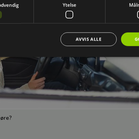
ødvendig
Ytelse
Målr
AVVIS ALLE
G
Strengt nødvendig
Ytelse
Målretting
ookies muliggjør grunnleggende funksjoner på nettsiden, som innlogging og kontoadm
gere riktig uten disse cookiene.
Forsørger
/
Utløpsdato
Beskrivelse
Domene
.wright.no
1 uke
Denne informasjonskapselen hjelper med innloggin
logger inn, lagres en token som gjør at du forblir i
jøre?
oppdaterer siden eller åpner nye faner. Dette gjør a
inn hele tiden og får en bedre brukeropplevelse.
.wright.no
1 uke
Denne informasjonskapselen sørger for en personlig
brukeropplevelse. Den lagrer hvilken avdeling eller 