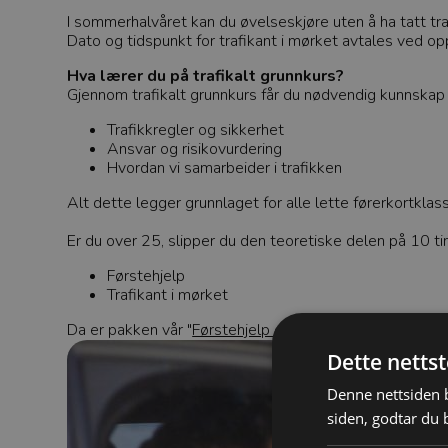
I sommerhalvåret kan du øvelseskjøre uten å ha tatt traf
Dato og tidspunkt for trafikant i mørket avtales ved op
Hva lærer du på trafikalt grunnkurs?
Gjennom trafikalt grunnkurs får du nødvendig kunnskap
Trafikkregler og sikkerhet
Ansvar og risikovurdering
Hvordan vi samarbeider i trafikken
Alt dette legger grunnlaget for alle lette førerkortklass
Er du over 25, slipper du den teoretiske delen på 10 t
Førstehjelp
Trafikant i mørket
Da er pakken vår "
Førstehjelp og trafikant i mørket
" det
Dette netts
Denne nettsiden b
siden, godtar du 