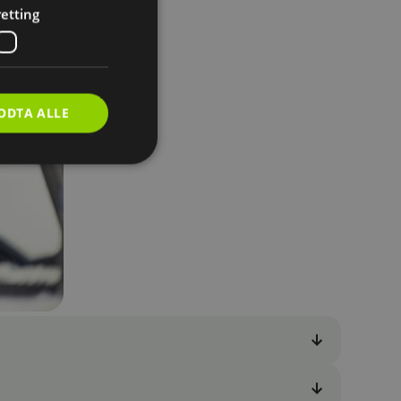
etting
ODTA ALLE
inistrasjon.
g og økter. Når du
nnlogget selv om du
t du slipper å logge
 og effektiv
kontor du har valgt,