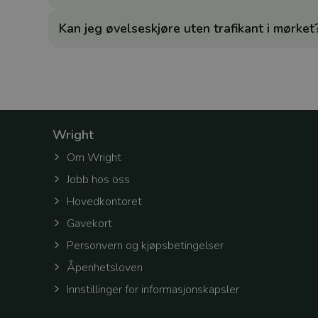
Kan jeg øvelseskjøre uten trafikant i mørket
token
workingContext
Wright
CookieScriptConse
Om Wright
Jobb hos oss
CookieScriptConse
Hovedkontoret
Gavekort
Personvern og kjøpsbetingelser
selectedTenantId
Åpenhetsloven
Innstillinger for informasjonskapsler