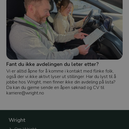
gjør at du for
autentisert 
senere besøk
betyr at du s
logge inn ma
hver gang og
enkel tilgang 
kontoen og t
innhold.
workingContext
.wright.no
1 uke
Denne
informasjon
brukes til å 
styr på hvilk
avdeling elle
jobber i, slik 
Fant du ikke avdelingen du leter etter?
nettsiden kan
innhold og
Vi er alltid åpne for å komme i kontakt med flinke folk,
funksjoner ti
også der vi ikke aktivt lyser ut stillinger. Har du lyst til å
situasjon. De
informasjon 
jobbe hos Wright, men finner ikke din avdeling på lista?
avdeling elle
Da kan du gjerne sende en åpen søknad og CV til
og sørger for
karriere@wright.no
raskt får tilga
relevant inf
og ressurser.
CookieScriptConsent
1 måned 2
Denne
CookieScript
dager
informasjon
.wright.no
brukes av Co
Wright
Script.com fo
huske dine v