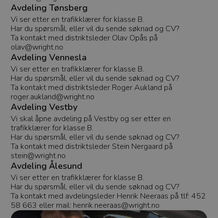
Avdeling Tønsberg
gjør at du for
innlogget se
Vi ser etter en trafikklærer for klasse B.
oppdaterer si
åpner nye fa
Har du spørsmål, eller vil du sende søknad og CV?
Dette gjør at
Ta kontakt med distriktsleder Olav Opås på
slipper å log
olav@wright.no
hele tiden og
bedre
Avdeling Vennesla
brukeropplev
Vi ser etter en trafikklærer for klasse B.
selectedOfficeId
.wright.no
1 uke
Denne
Har du spørsmål, eller vil du sende søknad og CV?
informasjon
Ta kontakt med distriktsleder Roger Aukland på
sørger for en
personlig og 
roger.aukland@wright.no
brukeropplev
Avdeling Vestby
Den lagrer h
avdeling elle
Vi skal åpne avdeling på Vestby og ser etter en
du har valgt, 
trafikklærer for klasse B.
innhold og
Har du spørsmål, eller vil du sende søknad og CV?
funksjoner ti
din avdeling.
Ta kontakt med distriktsleder Stein Nergaard på
gjør det enkl
stein@wright.no
tilgang til re
informasjon
Avdeling Ålesund
ressurser knyt
Vi ser etter en trafikklærer for klasse B.
din rolle.
Har du spørsmål, eller vil du sende søknad og CV?
token
.wright.no
10
Denne
Ta kontakt med avdelingsleder Henrik Neeraas på tlf: 452
minutter
informasjon
58 663 eller mail: henrik.neeraas@wright.no
lagrer en un
etter innlog