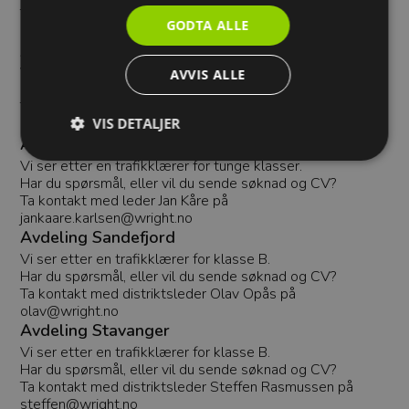
Ta kontakt med distriktsleder Kriss Glomset på
GODTA ALLE
kriss.glomset@wright.no
Avdeling Oslo
Vi ser etter en trafikklærer for klasse B.
AVVIS ALLE
Har du spørsmål, eller vil du sende søknad og CV?
Ta kontakt med distriktsleder Harald Sehl på
VIS DETALJER
harald@wright.no
Avdeling Oslo Tungbil
Vi ser etter en trafikklærer for tunge klasser.
Har du spørsmål, eller vil du sende søknad og CV?
Strengt nødvendig
Ytelse
Målretting
Ta kontakt med leder Jan Kåre på
jankaare.karlsen@wright.no
Strengt nødvendige cookies muliggjør
Avdeling Sandefjord
grunnleggende funksjoner på nettsiden, som
Vi ser etter en trafikklærer for klasse B.
innlogging og kontoadministrasjon. Nettsiden vil
Har du spørsmål, eller vil du sende søknad og CV?
ikke fungere riktig uten disse cookiene.
Ta kontakt med distriktsleder Olav Opås på
Forsørger
/
olav@wright.no
Navn
Utløpsdato
Beskrivelse
Domene
Avdeling Stavanger
refreshToken
.wright.no
1 uke
Denne
Vi ser etter en trafikklærer for klasse B.
informasjon
Har du spørsmål, eller vil du sende søknad og CV?
hjelper med
innlogging o
Ta kontakt med distriktsleder Steffen Rasmussen på
Når du logger
steffen@wright.no
lagres en to