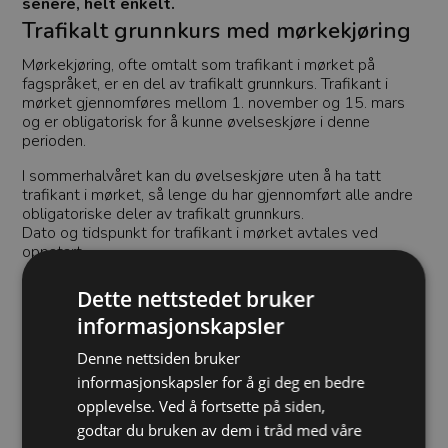
senere, helt enkelt.
Trafikalt grunnkurs med mørkekjøring
Mørkekjøring, ofte omtalt som trafikant i mørket på
fagspråket, er en del av trafikalt grunnkurs. Trafikant i
mørket gjennomføres mellom 1. november og 15. mars
og er obligatorisk for å kunne øvelseskjøre i denne
perioden.
I sommerhalvåret kan du øvelseskjøre uten å ha tatt
trafikant i mørket, så lenge du har gjennomført alle andre
obligatoriske deler av trafikalt grunnkurs.
Dato og tidspunkt for trafikant i mørket avtales ved
oppstart.
Hva lærer du på trafikalt grunnkurs?
Dette nettstedet bruker
Gjennom trafikalt grunnkurs får du nødvendig kunnskap
informasjonskapsler
om blant annet:
Denne nettsiden bruker
Trafikkregler og sikkerhet
Ansvar og risikovurdering
informasjonskapsler for å gi deg en bedre
Hvordan vi samarbeider i trafikken
opplevelse. Ved å fortsette på siden,
godtar du bruken av dem i tråd med våre
Alt dette legger grunnlaget for alle lette førerkortklasser.