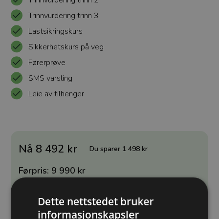
Trinnvurdering trinn 2
Trinnvurdering trinn 3
Lastsikringskurs
Sikkerhetskurs på veg
Førerprøve
SMS varsling
Leie av tilhenger
Nå 8 492 kr
Du sparer 1 498 kr
Førpris: 9 990 kr
Valgt avdeling:
Molde
Dette nettstedet bruker
Velg en annen avdeling
informasjonskapsler