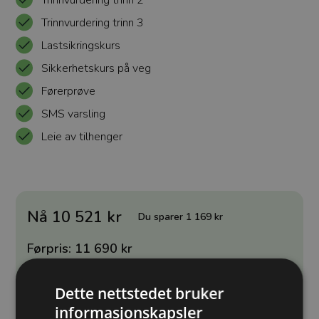
Trinnvurdering trinn 2
Trinnvurdering trinn 3
Lastsikringskurs
Sikkerhetskurs på veg
Førerprøve
SMS varsling
Leie av tilhenger
Nå 10 521 kr
Du sparer 1 169 kr
Førpris: 11 690 kr
Valgt avdeling:
Lillestrøm
Dette nettstedet bruker
Velg en annen avdeling
informasjonskapsler