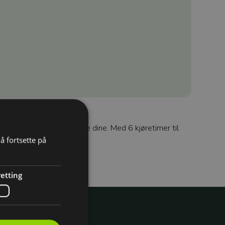
ment for kjøreferdighetene dine. Med 6 kjøretimer til
å fortsette på
etting