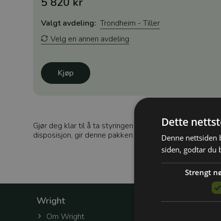
5 820 kr
Valgt avdeling:
Trondheim - Tiller
Velg en annen avdeling
Kjøp
Dette netts
Gjør deg klar til å ta styringen bak rattet med vårt Pak
disposisjon, gir denne pakken deg tiden og veiledninge
Denne nettsiden b
siden, godtar du 
Strengt n
Wright
Om Wright