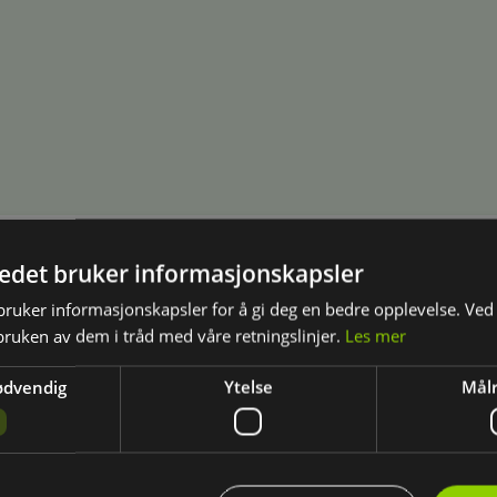
tedet bruker informasjonskapsler
ketilbud III - en løsning for deg som ønsker å bygge et solid funda
n du trenger for å føle deg trygg og komfortabel på veiene.
ruker informasjonskapsler for å gi deg en bedre opplevelse. Ved 
bruken av dem i tråd med våre retningslinjer.
Les mer
ødvendig
Ytelse
Målr