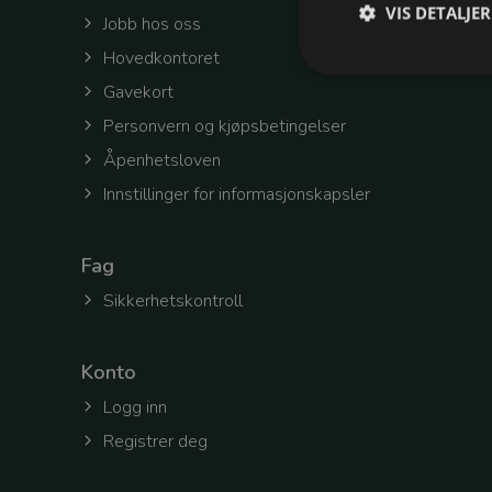
VIS DETALJER
Jobb hos oss
Hovedkontoret
Gavekort
Personvern og kjøpsbetingelser
Åpenhetsloven
Strengt nødvendige c
Nettsiden vil ikke fun
Innstillinger for informasjonskapsler
Navn
refreshToken
Fag
Sikkerhetskontroll
selectedOfficeId
Konto
Logg inn
token
Registrer deg