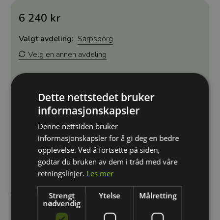
6 240 kr
Valgt avdeling:
Sarpsborg
Velg en annen avdeling
Kjøp
Dette nettstedet bruker
informasjonskapsler
Denne nettsiden bruker
informasjonskapsler for å gi deg en bedre
Gjør deg klar til å ta styringen bak rattet med vårt
opplevelse. Ved å fortsette på siden,
Pakketilbud III - en løsning for deg som ønsker å bygge et
solid fundament for kjøreferdighetene dine. Med 6
godtar du bruken av dem i tråd med våre
kjøretimer til disposisjon, gir denne pakken deg tiden og
retningslinjer.
Les mer
veiledningen du trenger for å føle deg trygg og
komfortabel på veiene.
Strengt
Ytelse
Målretting
nødvendig