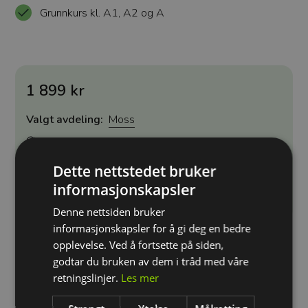
Grunnkurs kl. A1, A2 og A
1 899 kr
Valgt avdeling:
Moss
Velg en annen avdeling
Dette nettstedet bruker
informasjonskapsler
Kjøp
Denne nettsiden bruker
informasjonskapsler for å gi deg en bedre
opplevelse. Ved å fortsette på siden,
godtar du bruken av dem i tråd med våre
Teoria – digital hjelp til teoriprøven
retningslinjer.
Les mer
Som en del av pakken får du 30 dager tilgang til
Teoria.no
- en helt ny, norskutviklet læringsplattform for
teoriprøven. Spørsmålene er laget av trafikklærere, og