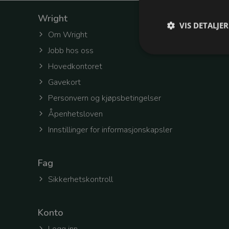
Wright
VIS DETALJER
Om Wright
Jobb hos oss
Hovedkontoret
Gavekort
Strengt nødvendige c
Personvern og kjøpsbetingelser
Nettsiden vil ikke fun
Åpenhetsloven
Navn
Innstillinger for informasjonskapsler
refreshToken
Fag
selectedOfficeId
Sikkerhetskontroll
Konto
token