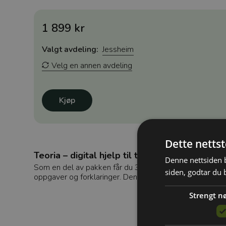
1 899 kr
Valgt avdeling:
Jessheim
Velg en annen avdeling
Kjøp
Dette netts
Teoria – digital hjelp til teoriprøven
Denne nettsiden b
Som en del av pakken får du 30 dager tilgang til
Teoria
siden, godtar du 
oppgaver og forklaringer. Den hjelper deg å forstå, ikk
Strengt n