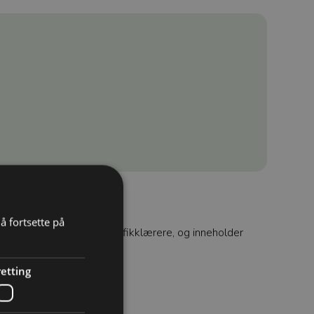
å fortsette på
pørsmålene er laget av trafikklærere, og inneholder
etting