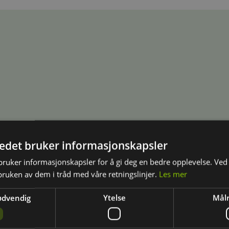
tedet bruker informasjonskapsler
ruker informasjonskapsler for å gi deg en bedre opplevelse. Ved 
.no
- en helt ny, norskutviklet læringsplattform for teoriprøven. S
bruken av dem i tråd med våre retningslinjer.
Les mer
e bare pugge.
ødvendig
Ytelse
Målr