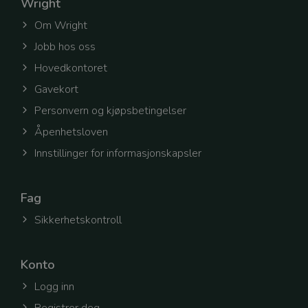
Wright
Om Wright
Jobb hos oss
phc_Y1aXRYlL1XUK2EzrFF82ElyHeOk5FCyNvdIMtA0EKtu
Hovedkontoret
Gavekort
Personvern og kjøpsbetingelser
Åpenhetsloven
Innstillinger for informasjonskapsler
Fag
Sikkerhetskontroll
Konto
Logg inn