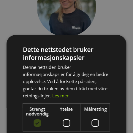
Emma Stenerud Evjen
Dette nettstedet bruker
Faglig leder/Trafikklærer
informasjonskapsler
emma.evjen@wright.no
Denne nettsiden bruker
informasjonskapsler for å gi deg en bedre
opplevelse. Ved å fortsette på siden,
godtar du bruken av dem i tråd med våre
retningslinjer.
Les mer
Strengt
Ytelse
Målretting
nødvendig