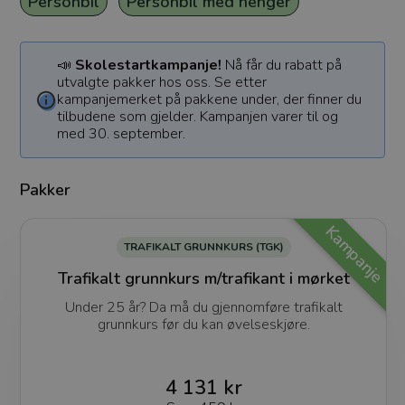
Personbil
Personbil med henger
📣
Skolestartkampanje!
Nå får du rabatt på
utvalgte pakker hos oss. Se etter
kampanjemerket på pakkene under, der finner du
tilbudene som gjelder. Kampanjen varer til og
med 30. september.
Pakker
Kampanje
TRAFIKALT GRUNNKURS (TGK)
Trafikalt grunnkurs m/trafikant i mørket
Under 25 år? Da må du gjennomføre trafikalt
grunnkurs før du kan øvelseskjøre.
4 131 kr