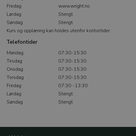
Fredag
www.wright.no
Lørdag
Stengt
Søndag
Stengt
Kurs og opplæring kan holdes utenfor kontortider.
Telefontider
_clck
Mandag
07:30-15:30
Tirsdag
07:30-15:30
Onsdag
07:30-15:30
Torsdag
07:30-15:30
Fredag
07:30 -13:30
ph_phc_cbre3kQqzhYdihLu773KDF8QJAy6kpAOgGbTOG0cgSz_post
Lørdag
Stengt
Søndag
Stengt
_clsk