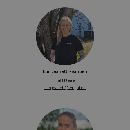
Elin Jeanett Rismoen
Trafikklærer
elin.jeanett@wright.no