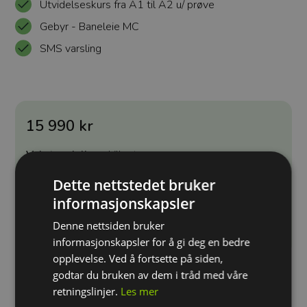
Utvidelseskurs fra A1 til A2 u/ prøve
Gebyr - Baneleie MC
SMS varsling
15 990 kr
Valgt avdeling:
Lillestrøm
Velg en annen avdeling
Dette nettstedet bruker
informasjonskapsler
Kjøp
Denne nettsiden bruker
informasjonskapsler for å gi deg en bedre
opplevelse. Ved å fortsette på siden,
godtar du bruken av dem i tråd med våre
retningslinjer.
Les mer
For overgang fra A1 til A2, uten en ny oppkjøring, må du