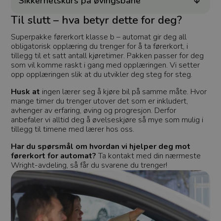
Sikkerhetskurs på øvingsbane
Forsørger
/
Navn
Utløpsdato
Beskrivelse
Til slutt – hva betyr dette for deg?
Domene
refreshToken
.wright.no
1 uke
Denne
Superpakke førerkort klasse b – automat gir deg all
informasjon
obligatorisk opplæring du trenger for å ta førerkort, i
hjelper med
tillegg til et satt antall kjøretimer. Pakken passer for deg
innlogging o
Når du logger
som vil komme raskt i gang med opplæringen. Vi setter
lagres en to
opp opplæringen slik at du utvikler deg steg for steg.
gjør at du for
innlogget se
oppdaterer si
Husk at
ingen lærer seg å kjøre bil på samme måte. Hvor
åpner nye fa
mange timer du trenger utover det som er inkludert,
Dette gjør at
avhenger av erfaring, øving og progresjon. Derfor
slipper å log
hele tiden og
anbefaler vi alltid deg å øvelseskjøre så mye som mulig i
bedre
tillegg til timene med lærer hos oss.
brukeropplev
selectedOfficeId
.wright.no
1 uke
Denne
Har du spørsmål om hvordan vi hjelper deg mot
informasjon
førerkort for automat?
Ta kontakt med din nærmeste
sørger for en
Wright-avdeling, så får du svarene du trenger!
personlig og 
brukeropplev
Den lagrer h
avdeling elle
du har valgt, 
innhold og
funksjoner ti
din avdeling.
gjør det enkl