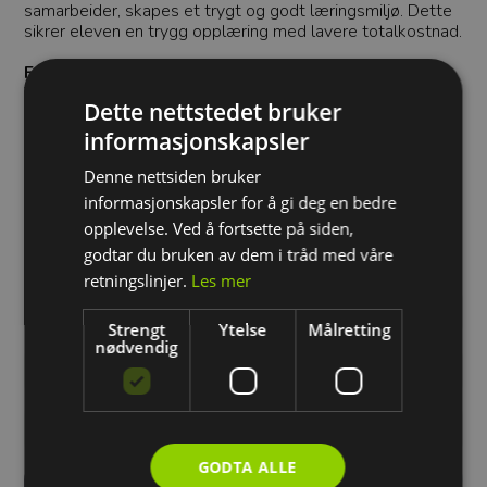
samarbeider, skapes et trygt og godt læringsmiljø. Dette
sikrer eleven en trygg opplæring med lavere totalkostnad.
Foresatte eller ledsager, bli med på starten!
Vi anbefaler at foresatte eller ledsager deltar på de
Dette nettstedet bruker
første kjøretimene. Som passasjer i baksetet får du innsikt
i hvordan vi jobber, hvordan trafikklæreren veileder, og hva
informasjonskapsler
som er viktig å fokusere på under øvelseskjøringen. Du får
også muligheten til å stille spørsmål og få nyttige tips, slik
Denne nettsiden bruker
at du som ledsager best mulig kan støtte den som
informasjonskapsler for å gi deg en bedre
øvelseskjører på veien mot førerkortet.
opplevelse. Ved å fortsette på siden,
Ofte stilte spørsmål
godtar du bruken av dem i tråd med våre
retningslinjer.
Les mer
Finnes pakken for manuelt gir?
Strengt
Ytelse
Målretting
nødvendig
Hvem passer Startpakken for?
Kan jeg kjøpe mer enn én Startpakke?
GODTA ALLE