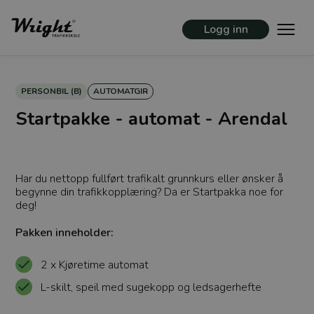
Logg inn
PERSONBIL (B)
AUTOMATGIR
Startpakke - automat - Arendal
Har du nettopp fullført trafikalt grunnkurs eller ønsker å
begynne din trafikkopplæring? Da er Startpakka noe for
deg!
Pakken inneholder:
2 x Kjøretime automat
L-skilt, speil med sugekopp og ledsagerhefte