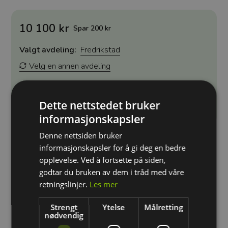
10 100 kr
Spar 200 kr
Valgt avdeling:
Fredrikstad
Velg en annen avdeling
Kjøp
Dette nettstedet bruker
informasjonskapsler
Denne nettsiden bruker
informasjonskapsler for å gi deg en bedre
Gjør deg klar til å ta styringen bak rattet med vårt
opplevelse. Ved å fortsette på siden,
Pakketilbud II - en løsning for deg som ønsker å bygge et
godtar du bruken av dem i tråd med våre
solid fundament for kjøreferdighetene dine. Med 10
kjøretimer til disposisjon, gir denne pakken deg den
retningslinjer.
Les mer
nødvendige tiden og veiledningen du trenger for å føle
deg trygg og komfortabel på veiene.
Strengt
Ytelse
Målretting
nødvendig