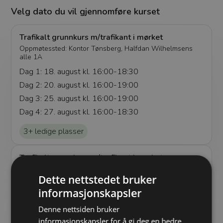
Velg dato du vil gjennomføre kurset
Trafikalt grunnkurs m/trafikant i mørket
Oppmøtessted:
Kontor Tønsberg, Halfdan Wilhelmsens
alle 1A
Dag 1: 18. august kl. 16:00-18:30
Dag 2: 20. august kl. 16:00-19:00
Dag 3: 25. august kl. 16:00-19:00
Dag 4: 27. august kl. 16:00-18:30
3+ ledige plasser
Trafikalt grunnkurs m/trafikant i mørket
Oppmøtessted:
Kontor Tønsberg, Halfdan Wilhelmsens
alle 1A
Dette nettstedet bruker
informasjonskapsler
Dag 1: 15. september kl. 16:00-18:30
Dag 2: 17. september kl. 16:00-19:00
Denne nettsiden bruker
Dag 3: 22. september kl. 16:00-19:00
informasjonskapsler for å gi deg en bedre