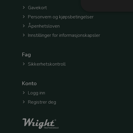
Gavekort
Personvern og kjøpsbetingelser
Åpenhetsloven
Innstillinger for informasjonskapsler
Strengt nødvendige c
Nettsiden vil ikke fun
Navn
Fag
refreshToken
Sikkerhetskontroll
Konto
selectedOfficeId
Logg inn
Registrer deg
token
workingContext