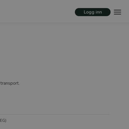
Logg inn
transport.
-EG)