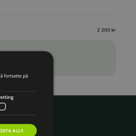
2 200 kr
å fortsette på
etting
ODTA ALLE