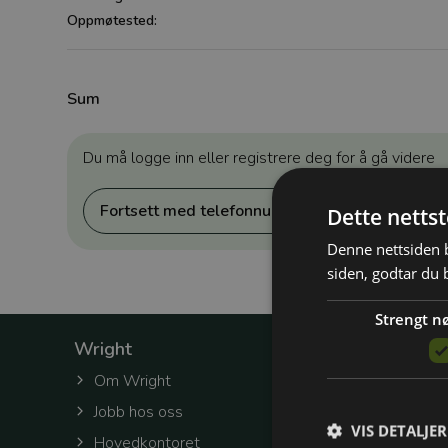
Oppmøtested:
Sum
Du må logge inn eller registrere deg for å gå videre
Fortsett med telefonnummer
Dette netts
Denne nettsiden b
siden, godtar du 
Strengt n
Wright
Om Wright
Jobb hos oss
VIS DETALJER
Hovedkontoret