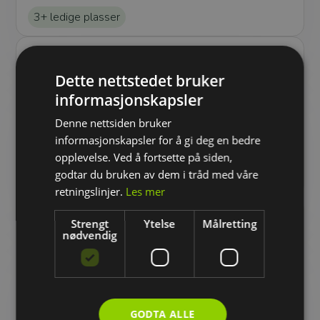
3+ ledige plasser
Trafikalt grunnkurs m/trafikant i mørket
Oppmøtessted:
Wright Asker
Dette nettstedet bruker
Dag 1: 28. september kl. 12:15-14:45
informasjonskapsler
Dag 2: 29. september kl. 12:15-14:45
Denne nettsiden bruker
Dag 3: 30. september kl. 12:15-15:15
informasjonskapsler for å gi deg en bedre
Dag 4: 1. oktober kl. 12:15-14:45
opplevelse. Ved å fortsette på siden,
godtar du bruken av dem i tråd med våre
3+ ledige plasser
retningslinjer.
Les mer
Trafikalt grunnkurs m/trafikant i mørket
Strengt
Ytelse
Målretting
Oppmøtessted:
Wright Asker
nødvendig
Dag 1: 12. oktober kl. 16:30-19:00
Dag 2: 14. oktober kl. 16:30-19:00
Dag 3: 19. oktober kl. 16:30-19:30
Dag 4: 21. oktober kl. 16:30-19:00
GODTA ALLE