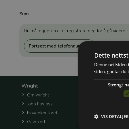
Sum
Du må logge inn eller registrere deg for å gå videre
Fortsett med telefonnummer
Dette netts
Denne nettsiden b
siden, godtar du 
Strengt n
Wright
Om Wright
Jobb hos oss
Hovedkontoret
VIS DETALJER
Gavekort