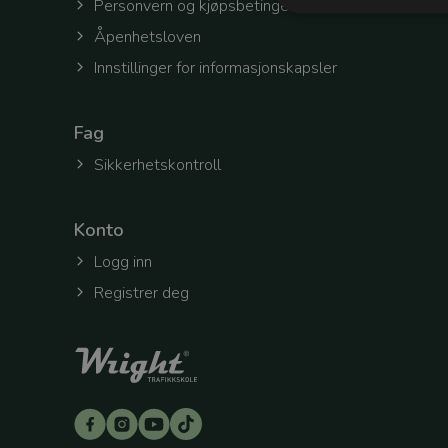
Personvern og kjøpsbetingelser
Åpenhetsloven
Innstillinger for informasjonskapsler
Strengt nødvendige c
Nettsiden vil ikke fun
Fag
Navn
Sikkerhetskontroll
refreshToken
Konto
selectedOfficeId
Logg inn
Registrer deg
token
workingContext