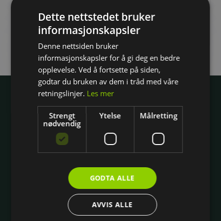
Oppmøtessted:
Wright Hamar
Dette nettstedet bruker
17. august kl. 14:30-16:30
informasjonskapsler
1 ledig plass
Denne nettsiden bruker
informasjonskapsler for å gi deg en bedre
opplevelse. Ved å fortsette på siden,
godtar du bruken av dem i tråd med våre
Wright
retningslinjer.
Les mer
Om Wright
Strengt
Ytelse
Målretting
Jobb hos oss
nødvendig
Hovedkontoret
Gavekort
Personvern og kjøpsbetingelser
GODTA ALLE
Åpenhetsloven
Innstillinger for informasjonskapsler
AVVIS ALLE