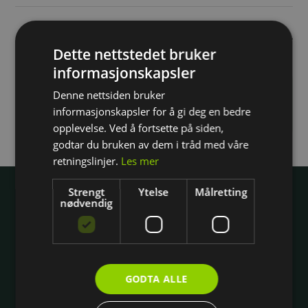
Sum
2 000 kr
Dette nettstedet bruker
informasjonskapsler
Du må logge inn eller registrere deg for å gå videre
Denne nettsiden bruker
informasjonskapsler for å gi deg en bedre
Fortsett med telefonnummer
opplevelse. Ved å fortsette på siden,
godtar du bruken av dem i tråd med våre
retningslinjer.
Les mer
Wright
Strengt
Ytelse
Målretting
nødvendig
Om Wright
Jobb hos oss
Hovedkontoret
Gavekort
GODTA ALLE
Personvern og kjøpsbetingelser