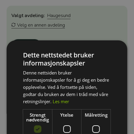
Valgt avdeling:
Haugesund
Velg en annen avdeling
Kjøp
Dette nettstedet bruker
informasjonskapsler
Denne nettsiden bruker
Gjør deg klar til å ta styringen bak rattet med vårt
informasjonskapsler for å gi deg en bedre
Pakketilbud II - en løsning for deg som ønsker å bygge et
opplevelse. Ved å fortsette på siden,
solid fundament for kjøreferdighetene dine. Med 10
godtar du bruken av dem i tråd med våre
kjøretimer til disposisjon, gir denne pakken deg den
nødvendige tiden og veiledningen du trenger for å føle
retningslinjer.
Les mer
deg trygg og komfortabel på veiene.
Strengt
Ytelse
Målretting
nødvendig