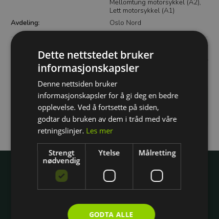
Mellomtung motorsykkel (A2),
Lett motorsykkel (A1)
Avdeling:
Oslo Nord
Dette nettstedet bruker
Sum
1 899 kr
informasjonskapsler
Denne nettsiden bruker
Du må logge inn eller registrere deg for å gå videre
informasjonskapsler for å gi deg en bedre
opplevelse. Ved å fortsette på siden,
Fortsett med telefonnummer
godtar du bruken av dem i tråd med våre
retningslinjer.
Les mer
Strengt
Ytelse
Målretting
nødvendig
Wright
Om Wright
Jobb hos oss
Hovedkontoret
GODTA ALLE