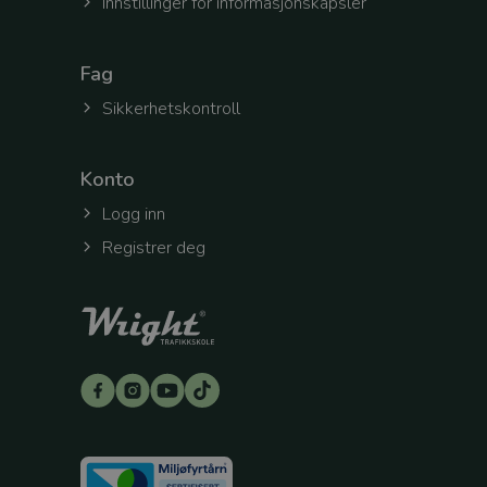
Innstillinger for informasjonskapsler
Strengt nødvendige c
Fag
Nettsiden vil ikke fun
Sikkerhetskontroll
Navn
refreshToken
Konto
Logg inn
selectedOfficeId
Registrer deg
token
workingContext