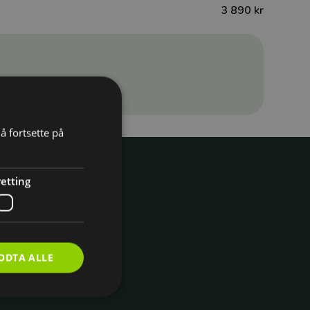
3 890 kr
å fortsette på
etting
ODTA ALLE