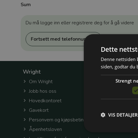
Sum
Du må logge inn eller registrere deg for å gå videre
Fortsett med telefonnummer
Dette netts
Denne nettsiden b
siden, godtar du 
Wright
Strengt n
Om Wright
Jobb hos oss
Hovedkontoret
Gavekort
VIS DETALJER
Personvern og kjøpsbetingelser
Åpenhetsloven