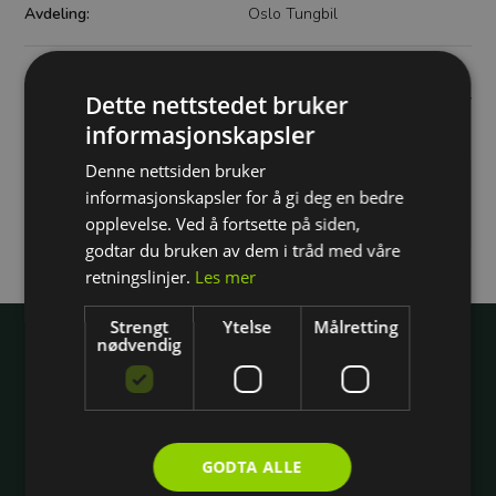
Avdeling:
Oslo Tungbil
Sum
18 780 kr
Dette nettstedet bruker
informasjonskapsler
Du må logge inn eller registrere deg for å gå videre
Denne nettsiden bruker
informasjonskapsler for å gi deg en bedre
opplevelse. Ved å fortsette på siden,
Fortsett med telefonnummer
godtar du bruken av dem i tråd med våre
retningslinjer.
Les mer
Strengt
Ytelse
Målretting
Wright
nødvendig
Om Wright
Jobb hos oss
Hovedkontoret
GODTA ALLE
Gavekort