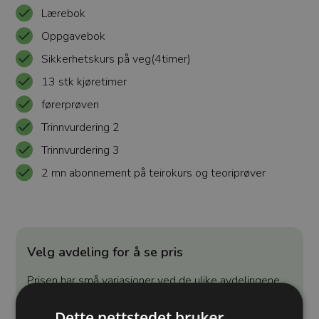
Lærebok
Oppgavebok
Sikkerhetskurs på veg(4timer)
13 stk kjøretimer
førerprøven
Trinnvurdering 2
Trinnvurdering 3
2 mn abonnement på teirokurs og teoriprøver
Velg avdeling for å se pris
Prisen har små variasjoner ved de ulike avdelingene.
Velg din avdeling for å se pris.
Dette nettstedet bruker