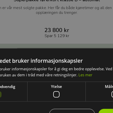
er vår mest solgte pakke. Her får du både kjøretimer og all den 
opplæringen du trenger.
23 800 kr
Spar
5 129 kr
tedet bruker informasjonskapsler
ruker informasjonskapsler for å gi deg en bedre opplevelse. Ved 
bruken av dem i tråd med våre retningslinjer.
Les mer
ødvendig
Ytelse
Målr