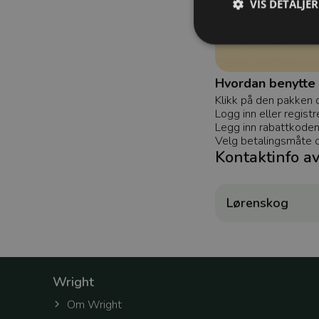
VIS DETALJER
Hvordan benytte 
Klikk på den pakken 
Strengt nødvendige c
Nettsiden vil ikke fun
Logg inn eller registr
Legg inn rabattkode
Navn
Velg betalingsmåte og
Kontaktinfo a
refreshToken
Lørenskog
selectedOfficeId
token
Wright
Om Wright