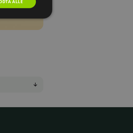
ODTA ALLE
inistrasjon.
g og økter. Når du
nnlogget selv om du
t du slipper å logge
 og effektiv
kontor du har valgt,
 Dette gjør det
rser knyttet til din
tter innlogging,
 Dette betyr at du
ilgang til kontoen