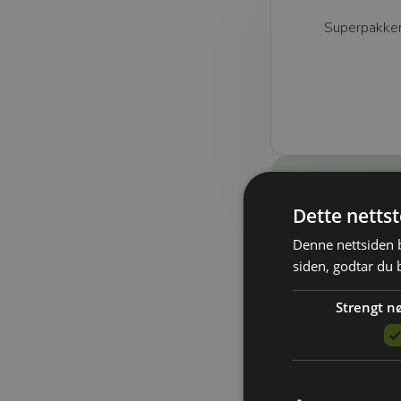
Superpakken 
Dette netts
Denne nettsiden b
siden, godtar du 
Strengt n