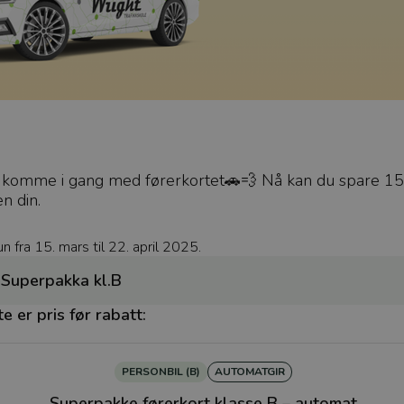
r å komme i gang med førerkortet🚗💨 Nå kan du spare 
n din.
 fra 15. mars til 22. april 2025.
 Superpakka kl.B
 er pris før rabatt:
PERSONBIL (B)
AUTOMATGIR
Superpakke førerkort klasse B – automat