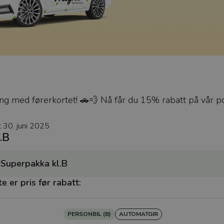
gang med førerkortet! 🚗💨 Nå får du 15% rabatt på vår 
 30. juni 2025
.B
 Superpakka kl.B
 er pris før rabatt:
PERSONBIL (B)
AUTOMATGIR