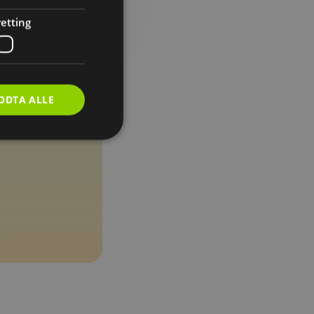
etting
ODTA ALLE
inistrasjon.
g og økter. Når du
nnlogget selv om du
t du slipper å logge
 og effektiv