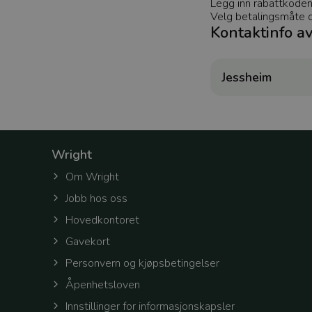
Legg inn rabattkode
Velg betalingsmåte og
Kontaktinfo a
token
Jessheim
workingContext
Wright
CookieScriptConse
Om Wright
Jobb hos oss
CookieScriptConse
Hovedkontoret
Gavekort
selectedTenantId
Personvern og kjøpsbetingelser
Åpenhetsloven
Innstillinger for informasjonskapsler