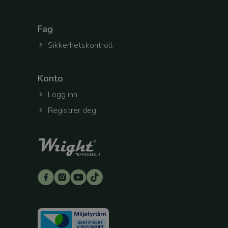
Navn
Forsørge
Navn
/
Domen
Fag
_ga
_gcl_au
Google
Sikkerhetskontroll
LLC
.wright.n
_fbp
Meta
Konto
Platform
Inc.
.wright.n
Logg inn
Registrer deg
_ga_8XWS7SL3RE