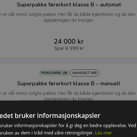
Superpakke førerkort klasse B – automat
er vår mest solgte pakke. Her får du både kjøretimer og all den 
opplæringen du trenger.
24 000 kr
Spar
6 999 kr
PERSONBIL (B)
MANUELT GIR
Superpakke førerkort klasse B – manuell
er vår mest solgte pakke. Her får du både kjøretimer og all den 
opplæringen du trenger.
tedet bruker informasjonskapsler
31 499 kr
ruker informasjonskapsler for å gi deg en bedre opplevelse. Ved 
Spar
500 kr
bruken av dem i tråd med våre retningslinjer.
Les mer