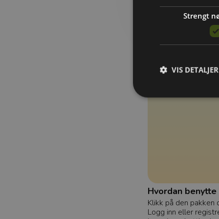
Strengt n
VIS DETALJER
Strengt nødvendige c
Nettsiden vil ikke fun
Navn
refreshToken
Hvordan benytte 
Klikk på den pakken 
Logg inn eller registr
selectedOfficeId