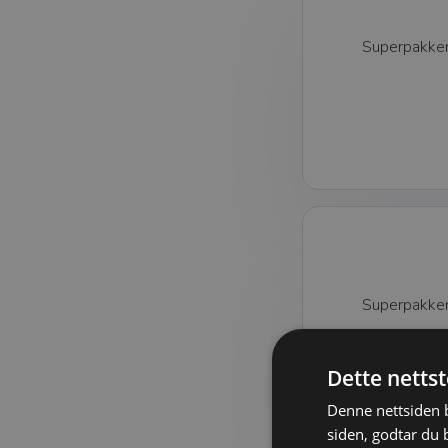
Superpakken 
Superpakken 
Dette netts
Denne nettsiden b
siden, godtar du 