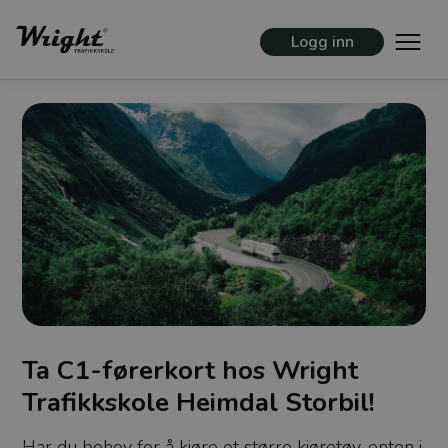
Logg inn
Ta C1-førerkort hos Wright
Trafikkskole Heimdal Storbil!
Har du behov for å kjøre et større kjøretøy, enten i