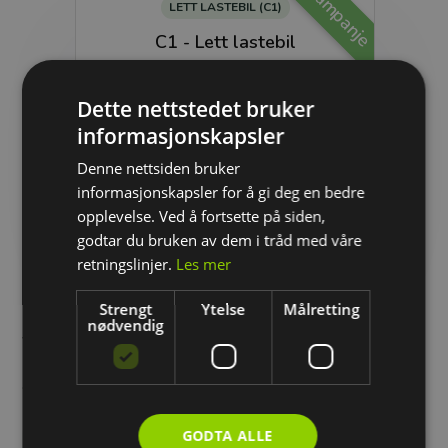
Kampanje
LETT LASTEBIL (C1)
C1 - Lett lastebil
For deg som har kl. B-personbil fra før.
Dette nettstedet bruker
informasjonskapsler
20 565 kr
Denne nettsiden bruker
Spar
8 055 kr
informasjonskapsler for å gi deg en bedre
opplevelse. Ved å fortsette på siden,
Hvordan benytte seg av rabattkoden?
godtar du bruken av dem i tråd med våre
- Klikk på pakken du ønsker å kjøpe, så videre på "kjøp"-
retningslinjer.
Les mer
knappen.
- Logg inn eller registrer en ny bruker.
Strengt
Ytelse
Målretting
- Legg inn rabattkoden "
heimdal10
" i rabattkodefeltet og
nødvendig
vent til prisen oppdaterer seg.
- Velg betalingsmåte og fullfør kjøpet.
Avdelingsinformasjon
GODTA ALLE
Wright Heimdal Storbil