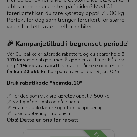
jobbsammenheng eller på fritiden? Med C1-
førerkortet kan du føre kjøretøy opptil 7 500 kg.
Perfekt for deg som trenger førerkort for større
varebiler, lett lastebil eller bobiler.
🎉 Kampanjetilbud i begrenset periode!
Vår C1-pakke er allerede rabattert, og du sparer hele
5
770 kr
sammenlignet med å kjøpe enkelttimer. Nå gir vi
deg
10% ekstra rabatt
, slik at du får hele opplæringen
for
kun 20 565 kr!
Kampanjen avsluttes 18.juli 2025.
Bruk rabattkode "heimdal10".
✅ For deg som vil kjøre kjøretøy opptil 7 500 kg
✅ Nyttig både i jobb og på fritiden
✅ Erfarne trafikklærere og effektiv opplæring
✅ Lokal opplæring i Trondheim
Obs! Dette er pris før rabatt: