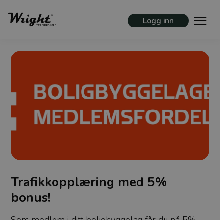
Logg inn
Trafikkopplæring med 5%
bonus!
Som medlem i ditt boligbyggelag får du nå 5%