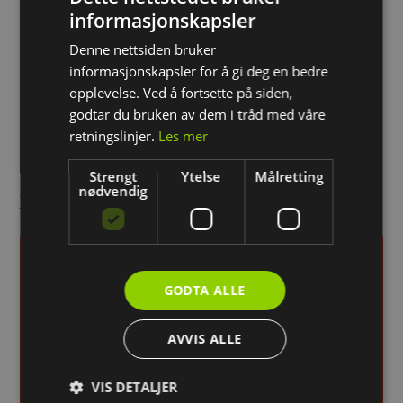
Bonusen etterregistreres hos boligbyggelaget, du får ikke
informasjonskapsler
rabatt i kassen.
Denne nettsiden bruker
Viktig informasjon
informasjonskapsler for å gi deg en bedre
Etterregistrering av bonus kan kun gjøres etter
opplevelse. Ved å fortsette på siden,
godkjenning fra trafikkskolen.
godtar du bruken av dem i tråd med våre
Medlemsfordelen kan ikke kombineres med andre
retningslinjer.
Les mer
kundeprogrammer eller næringsvirksomhet.
Tilbudet gjelder også familiemedlemmer.
Strengt
Ytelse
Målretting
Spørsmål?
nødvendig
Ta kontakt med din lokale Wright-avdeling for hjelp.
GODTA ALLE
AVVIS ALLE
VIS DETALJER