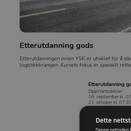
Etterutdanning gods
Etterutdanningen innen YSK er utviklet for å si
logistikkbransjen. Kursets fokus er spesielt rette
Etterutdanning go
Oppstartsdatoer:
16. september kl. 0
21. oktober kl. 07:3
11. november kl. 07
9. desember kl. 07:
Dette netts
Etterutdanning go
Denne nettsiden b