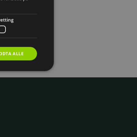
etting
ODTA ALLE
inistrasjon.
g og økter. Når du
nnlogget selv om du
t du slipper å logge