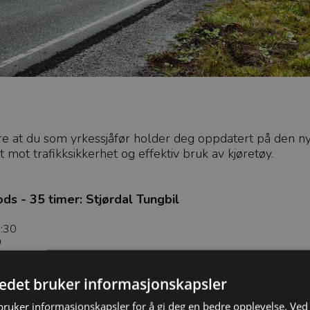
kre at du som yrkessjåfør holder deg oppdatert på den ny
t mot trafikksikkerhet og effektiv bruk av kjøretøy.
ds - 35 timer: Stjørdal Tungbil
7:30
0
:30
30
tedet bruker informasjonskapsler
ds - 7 timer utvidelse: Stjørdal Tungbil
ruker informasjonskapsler for å gi deg en bedre opplevelse. Ved 