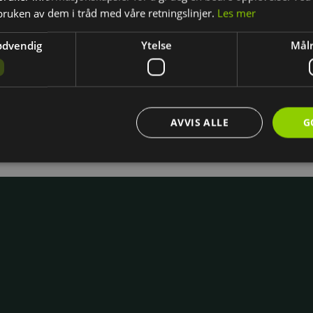
7:30
bruken av dem i tråd med våre retningslinjer.
Les mer
0
:30
:30
ødvendig
Ytelse
Målr
ntakt
l
AVVIS ALLE
G
Strengt nødvendig
Ytelse
Målretting
ookies muliggjør grunnleggende funksjoner på nettsiden, som innlogging og kontoadm
gere riktig uten disse cookiene.
Forsørger
/
Utløpsdato
Beskrivelse
Domene
.wright.no
1 uke
Denne informasjonskapselen hjelper med innloggin
logger inn, lagres en token som gjør at du forblir i
oppdaterer siden eller åpner nye faner. Dette gjør a
inn hele tiden og får en bedre brukeropplevelse.