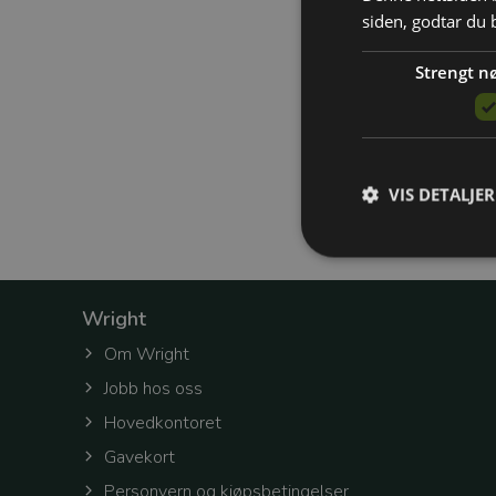
20. september kl. 0
siden, godtar du 
25. oktober kl. 07:3
15. november kl. 07
13. desember kl. 07
Strengt n
Påmelding: Ko
Stjørdal Tungbi
VIS DETALJER
Wright
Strengt nødvendige c
Om Wright
Nettsiden vil ikke fun
Jobb hos oss
Navn
Hovedkontoret
refreshToken
Gavekort
Personvern og kjøpsbetingelser